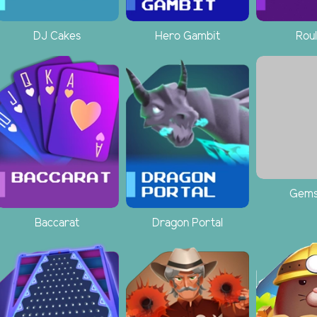
DJ Cakes
Hero Gambit
Rou
Gems
Baccarat
Dragon Portal