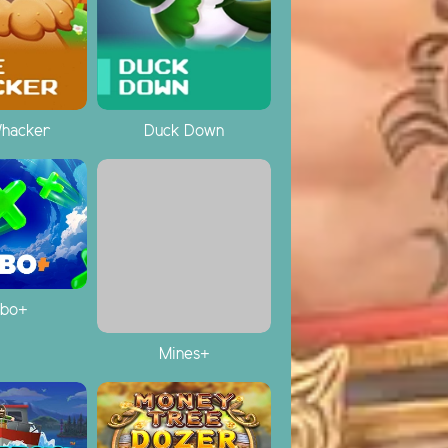
Whacker
Duck Down
mbo+
Mines+