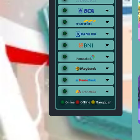
Online
Offline
Gangguan