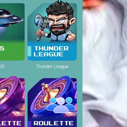
OS
Thunder League