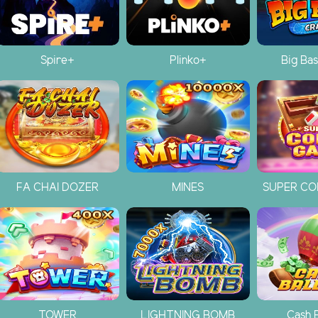
Spire+
Plinko+
Big Ba
FA CHAI DOZER
MINES
SUPER C
TOWER
LIGHTNING BOMB
Cash 