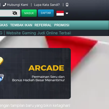
Hubungi Kami
Lupa Kata Sandi?
DAFTAR
GKAS
TEMBAK IKAN
REFERRAL
PROMOSI
ercaya Dengan Lisensi Terbaik Di Asia | E-Sport | Slots |
ngan tampilan baru yang bikin ketagihan!